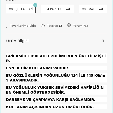
C03 ŞEFFAF GRİ
C04 PARLAK SİYAH
C05 MAT SİYAH
Tavsiye Et
Yorum Yaz
Ürün Bilgisi
GRİLAMİD TR90 ADLI POLİMERDEN ÜRETİLMİŞTİ
R.
ESNEK BİR KULLANIMI VARDIR.
BU GÖZLÜKLERİN YOĞUNLUĞU 1.14 İLE 1.15 KG/m
3 ARASINDADIR.
BU YOĞUNLUK YÜKSEK SEVİYEDEKİ HAFİFLİĞİN
EN ÖNEMLİ GÖSTERGESİDİR.
DARBEYE VE ÇARPMAYA KARŞI SAĞLAMDIR.
KULLANIM AÇISINDAN UZUN ÖMÜRLÜDÜR.