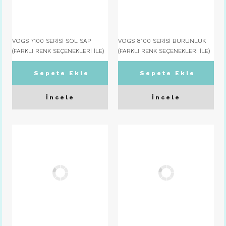
VOGS 7100 SERİSİ SOL SAP
VOGS 8100 SERİSİ BURUNLUK
(FARKLI RENK SEÇENEKLERİ İLE)
(FARKLI RENK SEÇENEKLERİ İLE)
C07
C04 SİYAH
Sepete Ekle
Sepete Ekle
İncele
İncele