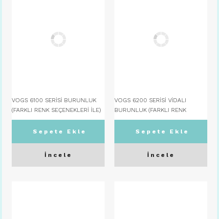
VOGS 6100 SERİSİ BURUNLUK
VOGS 6200 SERİSİ VİDALI
(FARKLI RENK SEÇENEKLERİ İLE)
BURUNLUK (FARKLI RENK
C11 GÜL KURUSU
SEÇENEKLERİ İLE) C11 GÜL
KURUSU
Sepete Ekle
Sepete Ekle
İncele
İncele