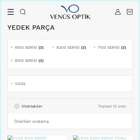
Geri Dön
Geri Dön
Geri Dön
Geri Dön
VOGS
AXELLE
FASET
YEDEK PARÇA
YEDEK PARÇA
ASETAT HALKALI
ERKEK
FASET 6100 SERİSİ
6100 SERİSİ
6100 SERİSİ
(3)
6200 SERİSİ
(3)
7100 SERİSİ
(3)
FASHION MONOBLOK
KADIN
FASET 6200 SERİSİ
6200 SERİSİ
8100 SERİSİ
(3)
FASHION TAŞLI VE LAZER
UNISEX
FASET 7100 SERİSİ
7100 SERİSİ
VOGS FASHION TR90
FASET 8100 SERİSİ
8100 SERİSİ
VOGS
Stoktakiler
Toplam 12 ürün