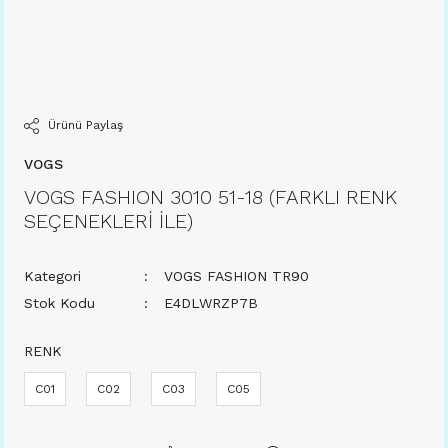
Ürünü Paylaş
VOGS
VOGS FASHION 3010 51-18 (FARKLI RENK
SEÇENEKLERİ İLE)
Kategori
VOGS FASHION TR90
Stok Kodu
E4DLWRZP7B
RENK
C01
C02
C03
C05