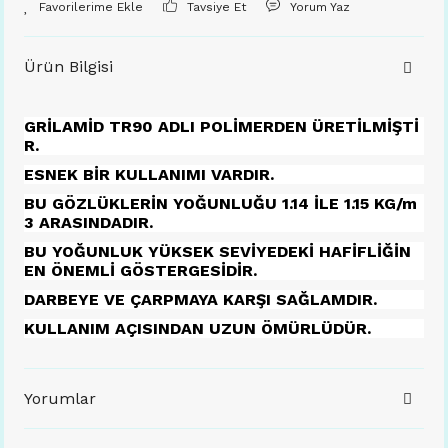
Tavsiye Et
Yorum Yaz
Ürün Bilgisi
GRİLAMİD TR90 ADLI POLİMERDEN ÜRETİLMİŞTİ
R.
ESNEK BİR KULLANIMI VARDIR.
BU GÖZLÜKLERİN YOĞUNLUĞU 1.14 İLE 1.15 KG/m
3 ARASINDADIR.
BU YOĞUNLUK YÜKSEK SEVİYEDEKİ HAFİFLİĞİN
EN ÖNEMLİ GÖSTERGESİDİR.
DARBEYE VE ÇARPMAYA KARŞI SAĞLAMDIR.
KULLANIM AÇISINDAN UZUN ÖMÜRLÜDÜR.
Yorumlar