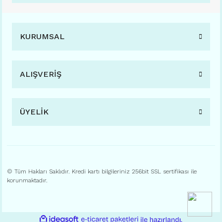
KURUMSAL
VOGS FASHION 1005 51-19 (FARKLI RENK SEÇENEKLERİ İLE) C08
ALIŞVERİŞ
Sepete Ekle
ÜYELİK
İncele
© Tüm Hakları Saklıdır. Kredi kartı bilgileriniz 256bit SSL sertifikası ile
korunmaktadır.
ile
ideasoft
e-