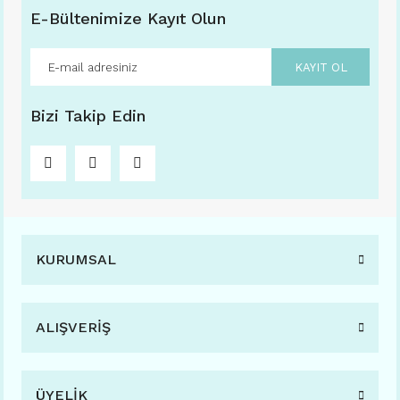
E-Bültenimize Kayıt Olun
KAYIT OL
Bizi Takip Edin
KURUMSAL
ALIŞVERİŞ
VOGS RETRO 626 48-18 (FARKLI RENK SEÇENEKLERİ İLE) C04 SİYAH
ÜYELİK
Sepete Ekle