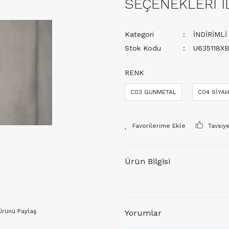
SEÇENEKLERİ İ
Kategori
İNDİRİML
Stok Kodu
U635118X
RENK
C03 GUNMETAL
C04 SİYAH
Tavsiy
Ürün Bilgisi
Ürünü Paylaş
Yorumlar