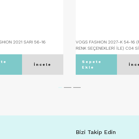
HION 2021 SARI 56-16
VOGS FASHION 2027-K 54-16 (
RENK SEÇENEKLERİ İLE) C04 S
ete
Sepete
İncele
İnc
Ekle
Bizi Takip Edin