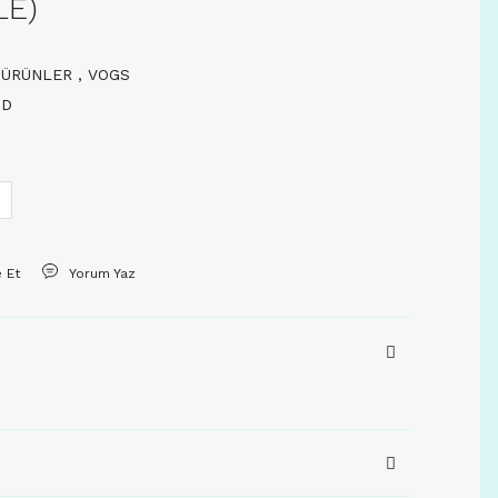
LE)
İ ÜRÜNLER
,
VOGS
BD
e Et
Yorum Yaz