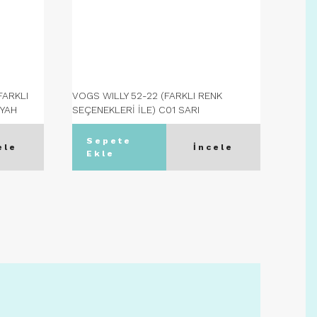
FARKLI
VOGS WILLY 52-22 (FARKLI RENK
VOGS 
İYAH
SEÇENEKLERİ İLE) C01 SARI
RENK 
Sepete
S
ele
İncele
Ekle
Ek