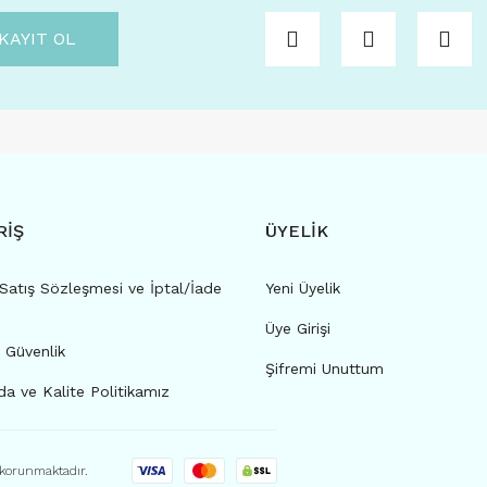
KAYIT OL
RİŞ
ÜYELİK
Satış Sözleşmesi ve İptal/İade
Yeni Üyelik
Üye Girişi
e Güvenlik
Şifremi Unuttum
a ve Kalite Politikamız
e korunmaktadır.