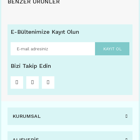
BENZER ÜRÜNLER
E-Bültenimize Kayıt Olun
KAYIT OL
Bizi Takip Edin
KURUMSAL
VOGS FASHION 1092 52-17 (FARKLI RENK SEÇENEKLERİ İLE) C05
ALIŞVERİŞ