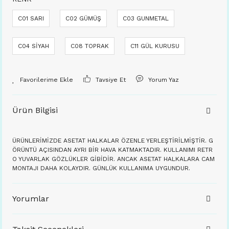
C01 SARI
C02 GÜMÜŞ
C03 GUNMETAL
C04 SİYAH
C08 TOPRAK
C11 GÜL KURUSU
Tavsiye Et
Yorum Yaz
Ürün Bilgisi
ÜRÜNLERİMİZDE ASETAT HALKALAR ÖZENLE YERLEŞTİRİLMİŞTİR. G
ÖRÜNTÜ AÇISINDAN AYRI BİR HAVA KATMAKTADIR. KULLANIMI RETR
O YUVARLAK GÖZLÜKLER GİBİDİR. ANCAK ASETAT HALKALARA CAM
MONTAJI DAHA KOLAYDIR. GÜNLÜK KULLANIMA UYGUNDUR.
Yorumlar