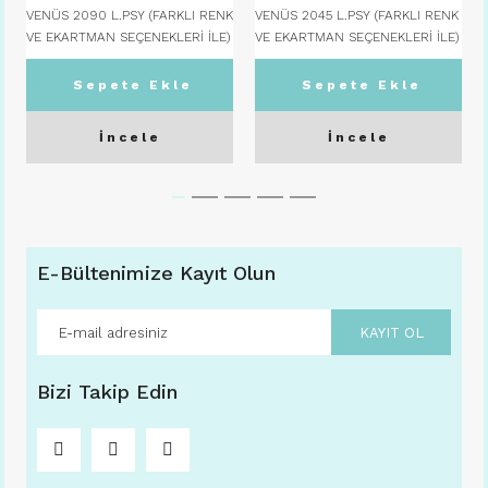
VENÜS 2090 L.PSY (FARKLI RENK
VENÜS 2045 L.PSY (FARKLI RENK
VE EKARTMAN SEÇENEKLERİ İLE)
VE EKARTMAN SEÇENEKLERİ İLE)
56 Ekartman - C02 GÜMÜŞ
55 Ekartman - C03 GUNMETAL
Sepete Ekle
Sepete Ekle
İncele
İncele
E-Bültenimize Kayıt Olun
KAYIT OL
Bizi Takip Edin