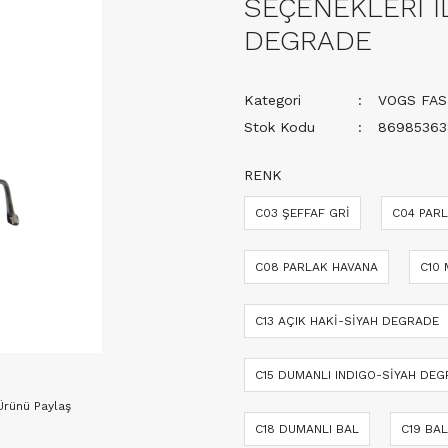
SEÇENEKLERİ İ
DEGRADE
Kategori
VOGS FAS
Stok Kodu
86985363
RENK
C03 ŞEFFAF GRİ
C04 PARL
C08 PARLAK HAVANA
C10 
C13 AÇIK HAKİ-SİYAH DEGRADE
C15 DUMANLI INDIGO-SİYAH DE
Ürünü Paylaş
C18 DUMANLI BAL
C19 BA