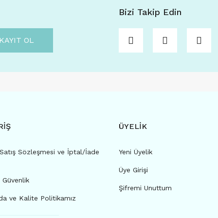
Bizi Takip Edin
KAYIT OL
RİŞ
ÜYELİK
Satış Sözleşmesi ve İptal/İade
Yeni Üyelik
VOGS FASHION 1050 53-17 (FARKLI RENK SEÇENEKLERİ 
LE) C08
Üye Girişi
e Güvenlik
Şifremi Unuttum
Sepete Ekle
İncele
a ve Kalite Politikamız