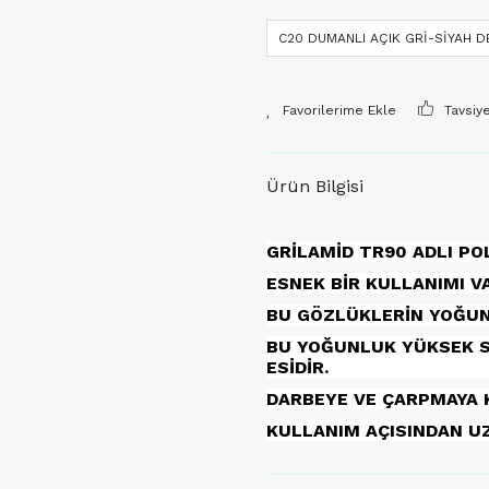
C20 DUMANLI AÇIK GRİ-SİYAH 
Tavsiy
Ürün Bilgisi
GRİLAMİD TR90 ADLI PO
ESNEK BİR KULLANIMI VA
BU GÖZLÜKLERİN YOĞUNLU
BU YOĞUNLUK YÜKSEK S
ESİDİR.
DARBEYE VE ÇARPMAYA 
KULLANIM AÇISINDAN 