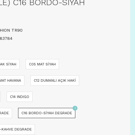
LE) C16 BORDO-SİYAH
HION TR90
83784
AK SİYAH
C05 MAT SİYAH
MAT HAVANA
C12 DUMANLI AÇIK HAKİ
C14 INDIGO
GRADE
C16 BORDO-SİYAH DEGRADE
L-KAHVE DEGRADE