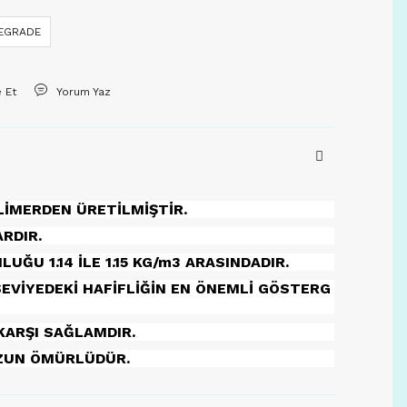
DEGRADE
e Et
Yorum Yaz
LİMERDEN ÜRETİLMİŞTİR.
RDIR.
ĞU 1.14 İLE 1.15 KG/m3 ARASINDADIR.
EVİYEDEKİ HAFİFLİĞİN EN ÖNEMLİ GÖSTERG
KARŞI SAĞLAMDIR.
UZUN ÖMÜRLÜDÜR.