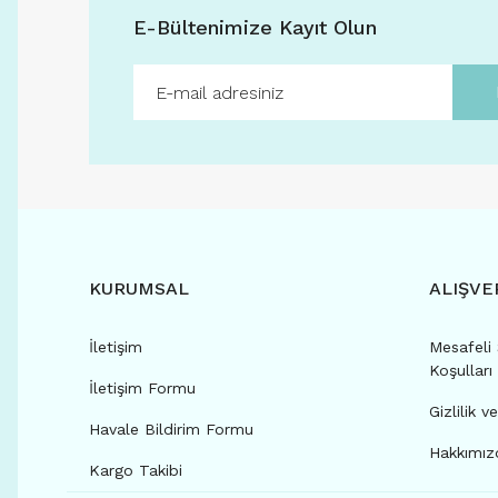
E-Bültenimize Kayıt Olun
KURUMSAL
ALIŞVE
İletişim
Mesafeli 
Koşulları
VOGS FASHION 1005 51-19 (FARKLI RENK SEÇENEKLERİ İ
İletişim Formu
Gizlilik v
Havale Bildirim Formu
Sepete Ekle
İncele
Hakkımızd
Kargo Takibi