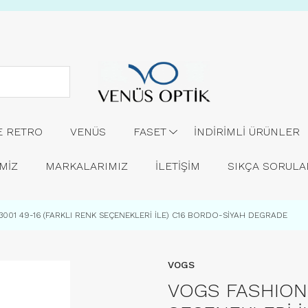
E RETRO
VENÜS
FASET
İNDİRİMLİ ÜRÜNLER
MİZ
MARKALARIMIZ
İLETİŞİM
SIKÇA SORUL
001 49-16 (FARKLI RENK SEÇENEKLERİ İLE) C16 BORDO-SİYAH DEGRADE
VOGS
VOGS FASHION 