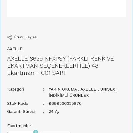
Ürünü Paylaş
AXELLE
AXELLE 8639 NFXPSY (FARKLI RENK VE
EKARTMAN SEÇENEKLERİ İLE) 48
Ekartman - C01 SARI
Kategori
YAKIN OKUMA
,
AXELLE
,
UNISEX
,
İNDİRİMLİ ÜRÜNLER
Stok Kodu
8698536325876
Garanti Süresi
24 Ay
Ekartmanlar