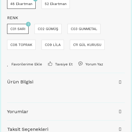
48 Ekartman
52 Ekartman
RENK
C01 SARI
C02 GÜMÜŞ
C03 GUNMETAL
C08 TOPRAK
C09 LİLA
C11 GÜL KURUSU
Tavsiye Et
Yorum Yaz
Ürün Bilgisi
Yorumlar
Taksit Seçenekleri