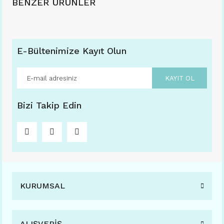
BENZER ÜRÜNLER
E-Bültenimize Kayıt Olun
KAYIT OL
Bizi Takip Edin
KURUMSAL
AXELLE 811 49-19 (FARKLI RENK SEÇENEKLERİ İLE) C08 TOPRAK
ALIŞVERİŞ