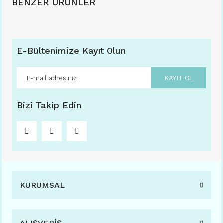
BENZER ÜRÜNLER
E-Bültenimize Kayıt Olun
KAYIT OL
Bizi Takip Edin
KURUMSAL
AXELLE 811 49-19 (FARKLI RENK SEÇENEKLERİ İLE) C08 TOPRAK
ALIŞVERİŞ