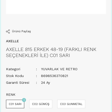
Ürünü Paylaş
AXELLE
AXELLE 815 ERKEK 48-19 (FARKLI RENK
SEÇENEKLERİ İLE) C01 SARI
Kategori
YUVARLAK VE RETRO
Stok Kodu
8698536370821
Garanti Süresi
24 Ay
RENK
C01 SARI
C02 GÜMÜŞ
C03 GUNMETAL