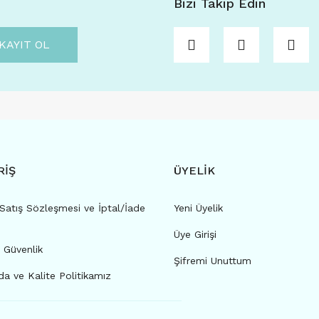
Bizi Takip Edin
KAYIT OL
RİŞ
ÜYELİK
Satış Sözleşmesi ve İptal/İade
Yeni Üyelik
Üye Girişi
e Güvenlik
Şifremi Unuttum
a ve Kalite Politikamız