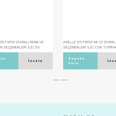
05 FXPSY (FARKLI RENK VE
AXELLE 511 FXPSY 46-21 (FARKL
 SEÇENEKLERİ İLE) 50
SEÇENEKLERİ İLE) C08 TOPRA
n - C03 GUNMETAL
ete
Sepete
İncele
İnc
Ekle