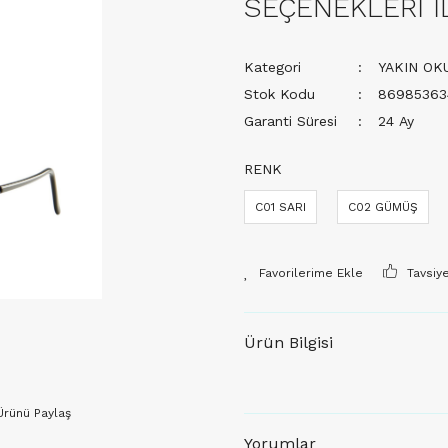
SEÇENEKLERİ İ
Kategori
YAKIN OK
Stok Kodu
86985363
Garanti Süresi
24 Ay
RENK
C01 SARI
C02 GÜMÜŞ
Tavsiy
Ürün Bilgisi
Ürünü Paylaş
Yorumlar