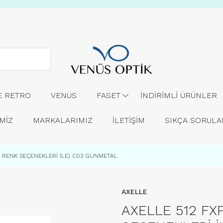
E RETRO
VENÜS
FASET
İNDİRİMLİ ÜRÜNLER
MİZ
MARKALARIMIZ
İLETİŞİM
SIKÇA SORUL
LI RENK SEÇENEKLERİ İLE) C03 GUNMETAL
AXELLE
AXELLE 512 FX