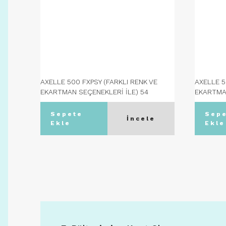
AXELLE 500 FXPSY (FARKLI RENK VE
AXELLE 5
EKARTMAN SEÇENEKLERİ İLE) 54
EKARTMAN
Ekartman - C08 TOPRAK
Ekartma
Sepete
Sep
İncele
Ekle
Ekle