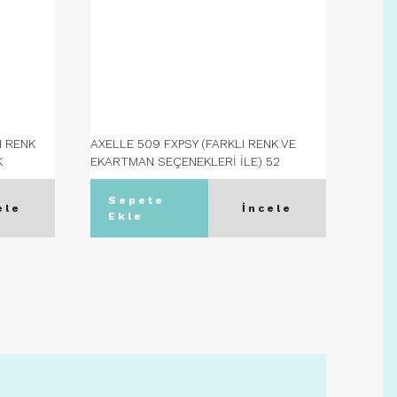
I RENK
AXELLE 509 FXPSY (FARKLI RENK VE
AXELL
K
EKARTMAN SEÇENEKLERİ İLE) 52
SEÇEN
Ekartman - C08 TOPRAK
Sepete
S
ele
İncele
Ekle
Ek