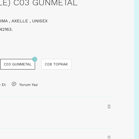
LE) C03 GUNMETAL
UMA
,
AXELLE
,
UNISEX
42163.
C03 GUNMETAL
C08 TOPRAK
e Et
Yorum Yaz