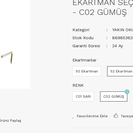
EKARTMAN SEÇE
- C02 GÜMÜŞ
Kategori
YAKIN OK
Stok Kodu
86985363
Garanti Süresi
24 Ay
Ekartmanlar
50 Ekartman
52 Ekartman
RENK
C01 SARI
C02 GÜMÜŞ
Tavsiy
Ürünü Paylaş