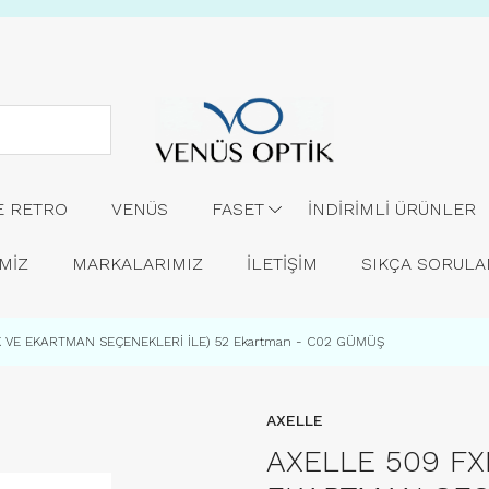
E RETRO
VENÜS
FASET
İNDİRİMLİ ÜRÜNLER
MİZ
MARKALARIMIZ
İLETİŞİM
SIKÇA SORUL
K VE EKARTMAN SEÇENEKLERİ İLE) 52 Ekartman - C02 GÜMÜŞ
AXELLE
AXELLE 509 FX