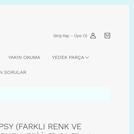
Giriş Yap
Üye Ol
-
YAKIN OKUMA
YEDEK PARÇA
AN SORULAR
PSY (FARKLI RENK VE