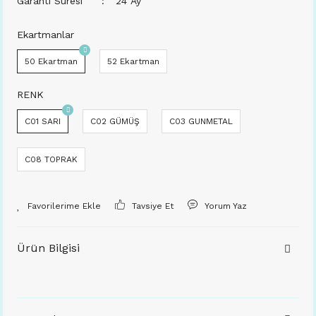
Garanti Süresi
24 Ay
Ekartmanlar
50 Ekartman
52 Ekartman
RENK
C01 SARI
C02 GÜMÜŞ
C03 GUNMETAL
C08 TOPRAK
Tavsiye Et
Yorum Yaz
Ürün Bilgisi