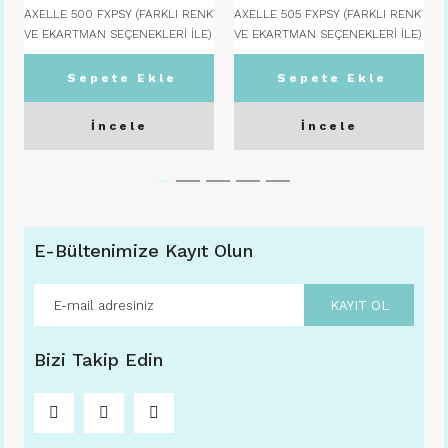
AXELLE 500 FXPSY (FARKLI RENK
AXELLE 505 FXPSY (FARKLI RENK
VE EKARTMAN SEÇENEKLERİ İLE)
VE EKARTMAN SEÇENEKLERİ İLE)
54 Ekartman - C08 TOPRAK
50 Ekartman - C03 GUNMETAL
Sepete Ekle
Sepete Ekle
İncele
İncele
E-Bültenimize Kayıt Olun
KAYIT OL
Bizi Takip Edin