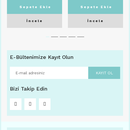
54 Ekartman - C08 TOPRAK
50 Ekartman - C03 GUNMETAL
Sepete Ekle
Sepete Ekle
İncele
İncele
E-Bültenimize Kayıt Olun
KAYIT OL
Bizi Takip Edin