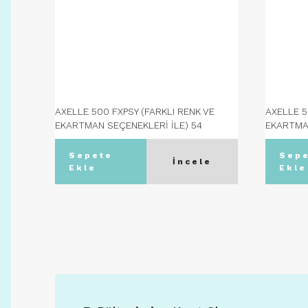
AXELLE 500 FXPSY (FARKLI RENK VE
AXELLE 5
EKARTMAN SEÇENEKLERİ İLE) 54
EKARTMAN
Ekartman - C08 TOPRAK
Ekartma
Sepete
Sep
İncele
Ekle
Ekle