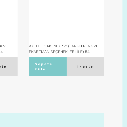
K VE
AXELLE 1045 NFXPSY (FARKLI RENK VE
AXELL
54
EKARTMAN SEÇENEKLERİ İLE) 54
EKART
Ekartman - C02 GÜMÜŞ
Ekart
Sepete
S
ele
İncele
Ekle
Ek