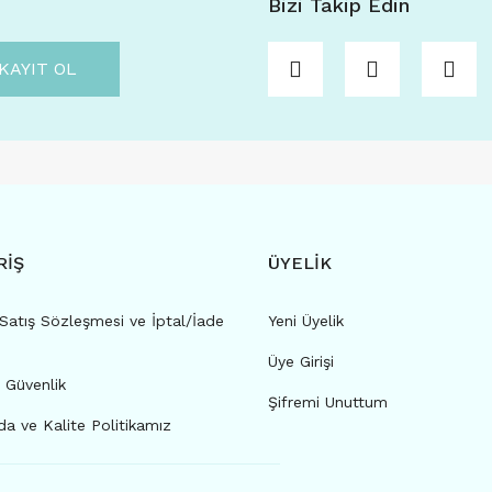
Bizi Takip Edin
KAYIT OL
RİŞ
ÜYELİK
Satış Sözleşmesi ve İptal/İade
Yeni Üyelik
Üye Girişi
e Güvenlik
Şifremi Unuttum
a ve Kalite Politikamız