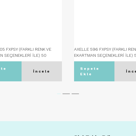
05 FXPSY (FARKLI RENK VE
AXELLE 596 FXPSY (FARKLI REN
 SEÇENEKLERİ İLE) 50
EKARTMAN SEÇENEKLERİ İLE) 
n - C03 GUNMETAL
Ekartman - C01 SARI
ete
Sepete
İncele
İnc
Ekle