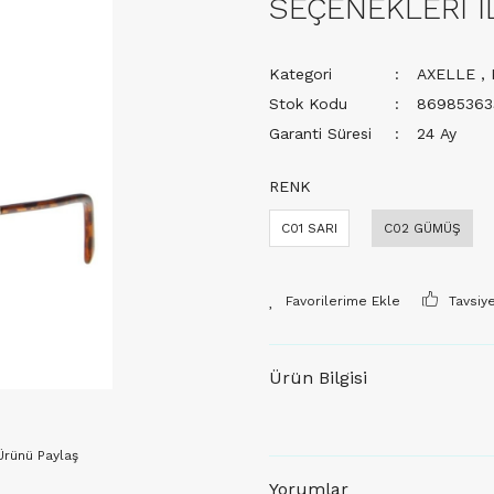
SEÇENEKLERİ İ
Kategori
AXELLE
,
Stok Kodu
86985363
Garanti Süresi
24 Ay
RENK
C01 SARI
C02 GÜMÜŞ
Tavsiy
Ürün Bilgisi
Ürünü Paylaş
Yorumlar