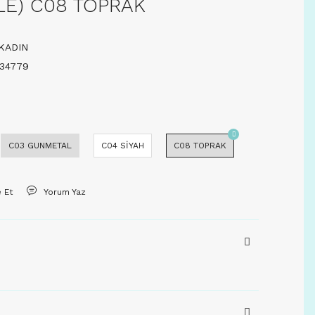
LE) C08 TOPRAK
KADIN
34779
C03 GUNMETAL
C04 SİYAH
C08 TOPRAK
e Et
Yorum Yaz