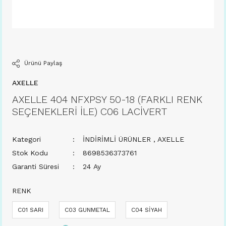
Ürünü Paylaş
AXELLE
AXELLE 404 NFXPSY 50-18 (FARKLI RENK
SEÇENEKLERİ İLE) C06 LACİVERT
Kategori
İNDİRİMLİ ÜRÜNLER
,
AXELLE
Stok Kodu
8698536373761
Garanti Süresi
24 Ay
RENK
C01 SARI
C03 GUNMETAL
C04 SİYAH