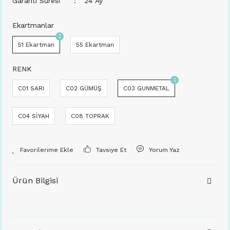
Garanti Süresi
24 Ay
Ekartmanlar
51 Ekartman
55 Ekartman
RENK
C01 SARI
C02 GÜMÜŞ
C03 GUNMETAL
C04 SİYAH
C08 TOPRAK
Tavsiye Et
Yorum Yaz
Ürün Bilgisi