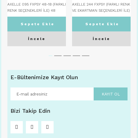
AXELLE 095 FXPSY 48-18 (FARKLI
AXELLE 244 FXPSY (FARKLI RENK
RENK SEÇENEKLERİ İLE) 48
VE EKARTMAN SEÇENEKLERİ İLE)
Ekartman - C06 LACİVERT
52 Ekartman - C08 TOPRAK
Sepete Ekle
Sepete Ekle
İncele
İncele
E-Bültenimize Kayıt Olun
KAYIT OL
Bizi Takip Edin