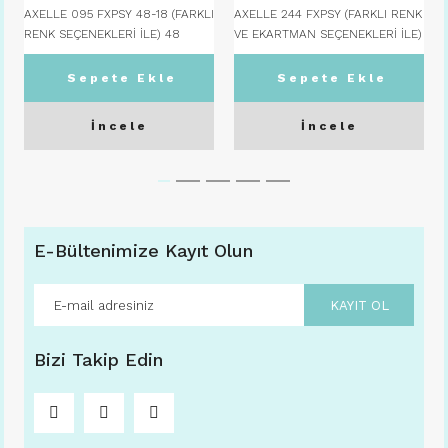
AXELLE 095 FXPSY 48-18 (FARKLI
AXELLE 244 FXPSY (FARKLI RENK
RENK SEÇENEKLERİ İLE) 48
VE EKARTMAN SEÇENEKLERİ İLE)
Ekartman - C06 LACİVERT
52 Ekartman - C08 TOPRAK
Sepete Ekle
Sepete Ekle
İncele
İncele
E-Bültenimize Kayıt Olun
KAYIT OL
Bizi Takip Edin