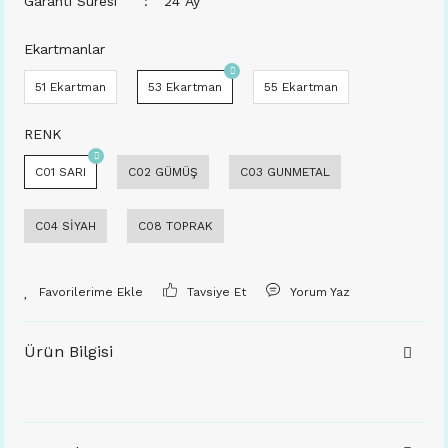
Garanti Süresi
24 Ay
Ekartmanlar
51 Ekartman
53 Ekartman
55 Ekartman
RENK
C01 SARI
C02 GÜMÜŞ
C03 GUNMETAL
C04 SİYAH
C08 TOPRAK
Tavsiye Et
Yorum Yaz
Ürün Bilgisi